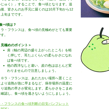
いじゅく）」することで、食べ頃となります。追
熟後、皆さんのお手元に届くのは10月下旬から12
月上旬までです。
○食べ頃は？
ラ・フランスは、食べ頃の見極めがとても重要
です。
＜見極めのポイント＞
肩（軸の周辺の盛り上がったところ）を軽
く押して、耳たぶくらいの柔らかさになれ
ば食べ頃です。
他の西洋なしと違い、皮の色はほとんど変
わりませんので注意しましょう。
※ラ・フランスは、あたたかい場所へ置くこと
により追熟が急に早まるなど、保存場所の温度に
より追熟の早さが変化します。柔らかさをこまめ
に確認し、食べ頃を逃さないようにしましょう。
ラ・フランスの食べ頃判断の目安パンフレット
（PDF）