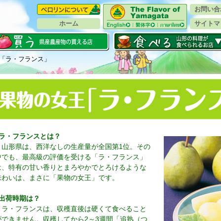
お問い合
ホーム
サイトマ
方「ラ・フランス」
○ラ・フランスとは？
山形県は、西洋なしの生産量が全国第1位。その
中でも、最高級の評価を受ける「ラ・フランス」
は、特有の甘い香りとまろやかでとろけるような
味わいは、まさに「果物の女王」です。
○出荷時期は？
ラ・フランスは、収穫直後は硬くて食べること
ができません。収穫してから2～3週間「追熟（つ