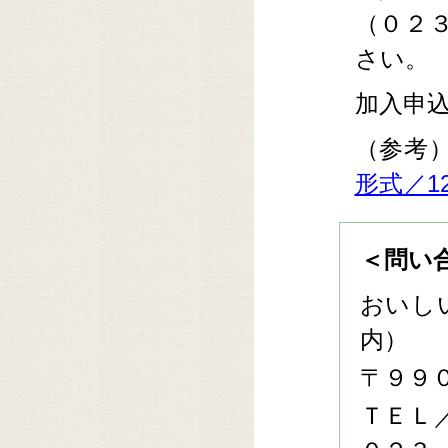
（０２
さい。
加入申込
（参考
形式／12
＜問い
おいし
内）
〒９９
ＴＥＬ