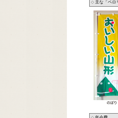
主な「ペロ
◇
年会費
◇