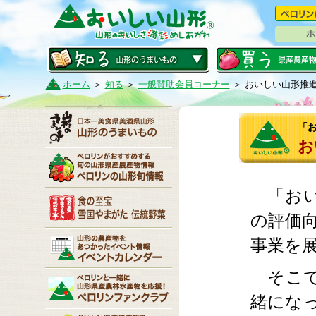
ホ
ホーム
＞
知る
＞
一般賛助会員コーナー
＞ おいしい山形推
「
お
「おい
の評価
事業を
そこで
緒にな