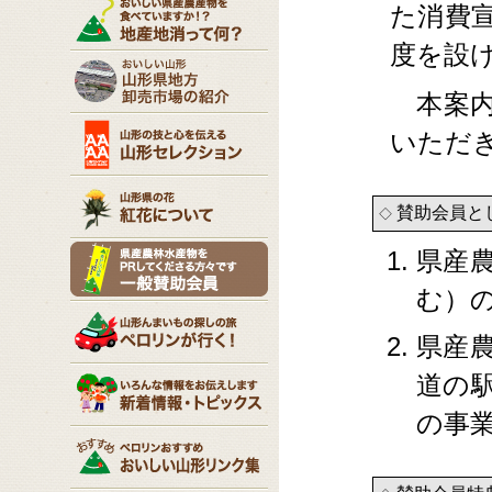
た消費
度を設
本案内
いただ
賛助会員と
◇
県産
む）
県産
道の
の事