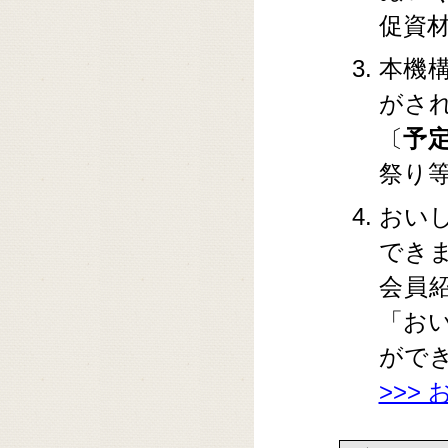
促資
本機
がさ
〔
予
祭り
おい
でき
会員
「お
がで
>>>