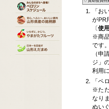
賛助会員特
◇
「お
がP
〔
使
※商
です
（申
ジ」
利用
「ペ
※た
なり
ぬい