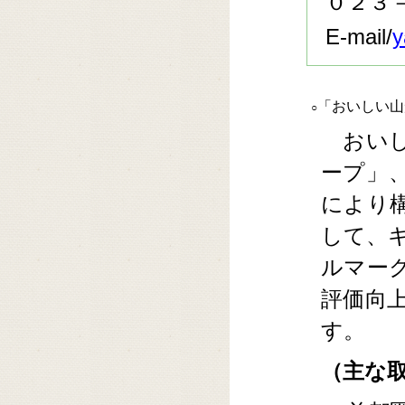
０２３
E-mail/
y
「おいしい山
○
おいし
ープ」
により
して、
ルマー
評価向
す。
（主な