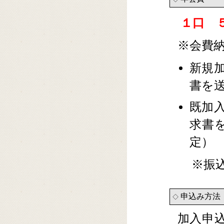
１口 
※会費
新規
書を
既加
求書
定）
※振
申込み方法
◇
加入申