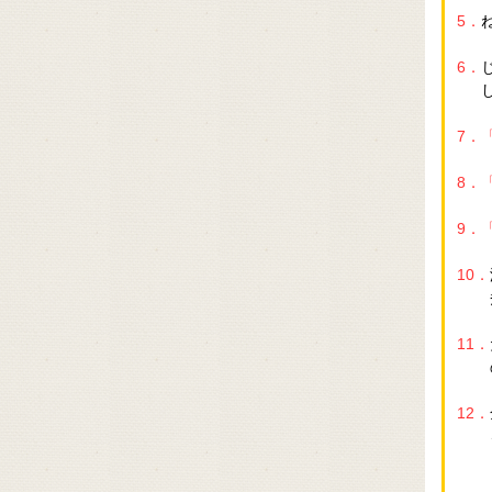
5．
6．
7．
8．
9．
10．
11．
12．