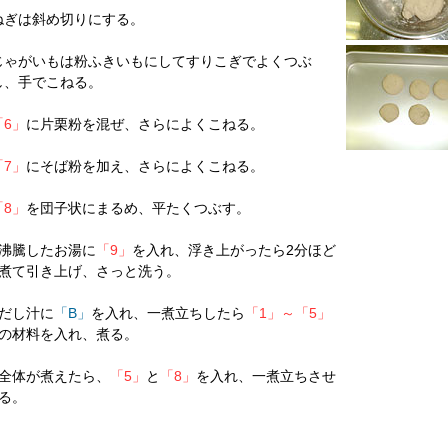
ねぎは斜め切りにする。
じゃがいもは粉ふきいもにしてすりこぎでよくつぶ
し、手でこねる。
「6」
に片栗粉を混ぜ、さらによくこねる。
「7」
にそば粉を加え、さらによくこねる。
「8」
を団子状にまるめ、平たくつぶす。
沸騰したお湯に
「9」
を入れ、浮き上がったら2分ほど
煮て引き上げ、さっと洗う。
だし汁に
「B」
を入れ、一煮立ちしたら
「1」～「5」
の材料を入れ、煮る。
全体が煮えたら、
「5」
と
「8」
を入れ、一煮立ちさせ
る。