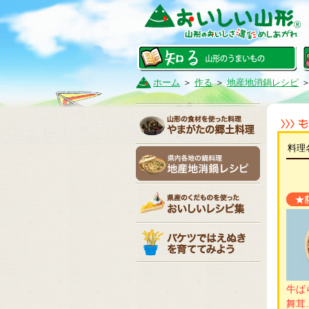
ホーム
＞
作る
＞
地産地消鍋レシピ
＞
料理
牛ば
舞茸…