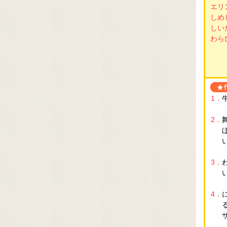
エリ
しめ
しい
わらび
1．
2．
3．
4．