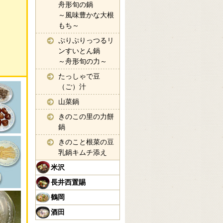
舟形旬の鍋
～風味豊かな大根
もち～
ぷりぷりっつるリ
ンすいとん鍋
～舟形旬の力～
たっしゃで豆
（ご）汁
山菜鍋
きのこの里の力餅
鍋
きのこと根菜の豆
乳鍋キムチ添え
米沢
長井西置賜
鶴岡
酒田