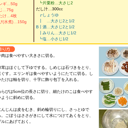
┗片栗粉…大さじ2
ンギ…50g
だし汁…300cc
じ…75g
┏しょうゆ
たけ…4枚
┃
…
…大さじ2と1/2
(水煮)…150g
B
┃酒…大さじ2と1/2
┃みりん…大さじ1/2
┗塩…小さじ1/2
牛肉は食べやすい大きさに切る。
舞茸はほぐして下ゆでする。しめじは石づきをとり、
ほぐす。エリンギは食べやすいようにたてに切る。し
いたけは軸を切り、十字に飾り包丁を入れる。
わらびは5cm位の長さに切り、細たけのこは食べやす
いように斜めに切る。
にんじんは皮をむき、斜め輪切りにし、さっとゆで
る。ごぼうはささがきにして水につけてあくをとり、
ザルにあげておく。