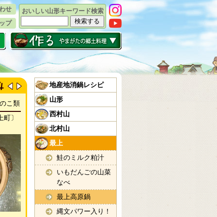
わせ
おいしい山形キーワード検索
ップ
地産地消鍋レシピ
山形
のこ類
西村山
上町〕
北村山
最上
鮭のミルク粕汁
いもだんごの山菜
なべ
最上高原鍋
縄文パワー入り！