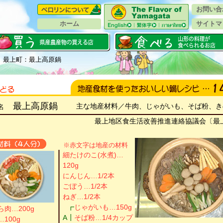
お問い合
ホーム
サイトマ
 最上町：最上高原鍋
最上高原鍋
主な地産材料／牛肉、じゃがいも、そば粉、き
名
最上地区食生活改善推進連絡協議会〔最
※赤文字は地産の材料
細たけのこ(水煮)…
120g
にんじん…1/2本
ごぼう…1/2本
ねぎ…1/2本
┏
じゃがいも…150g
ら肉…200g
A
┃
そば粉…1/4カップ
100g