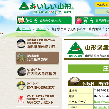
ホ
ホーム
＞
食べる
＞
山形県産米はえぬきの宿：庄内地域「そ
庄
休暇村 庄内
連絡先
〒997-0
電話
0235-62-4
ホームページ
https://www
E-mail
haguro@qk