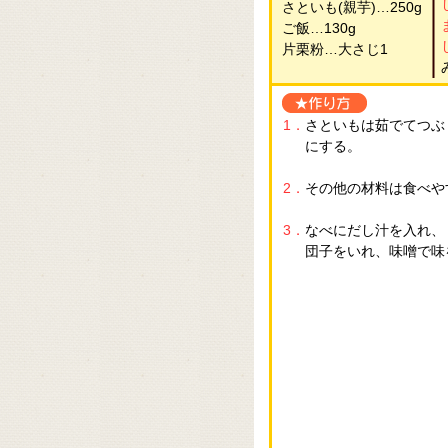
さといも(親芋)…250g
ご飯…130g
片栗粉…大さじ1
1．
さといもは茹でてつぶ
にする。
2．
その他の材料は食べや
3．
なべにだし汁を入れ、
団子をいれ、味噌で味