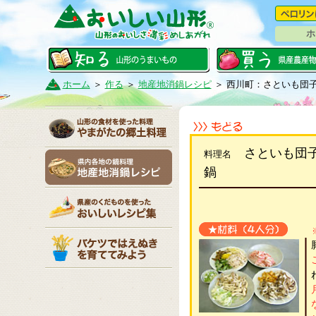
ホ
ホーム
＞
作る
＞
地産地消鍋レシピ
＞ 西川町：さといも団
さといも団子
料理名
鍋