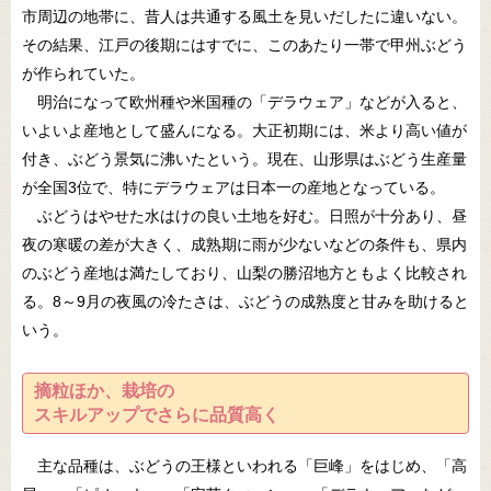
市周辺の地帯に、昔人は共通する風土を見いだしたに違いない。
その結果、江戸の後期にはすでに、このあたり一帯で甲州ぶどう
が作られていた。
明治になって欧州種や米国種の「デラウェア」などが入ると、
いよいよ産地として盛んになる。大正初期には、米より高い値が
付き、ぶどう景気に沸いたという。現在、山形県はぶどう生産量
が全国3位で、特にデラウェアは日本一の産地となっている。
ぶどうはやせた水はけの良い土地を好む。日照が十分あり、昼
夜の寒暖の差が大きく、成熟期に雨が少ないなどの条件も、県内
のぶどう産地は満たしており、山梨の勝沼地方ともよく比較され
る。8～9月の夜風の冷たさは、ぶどうの成熟度と甘みを助けると
いう。
摘粒ほか、栽培の
スキルアップでさらに品質高く
主な品種は、ぶどうの王様といわれる「巨峰」をはじめ、「高