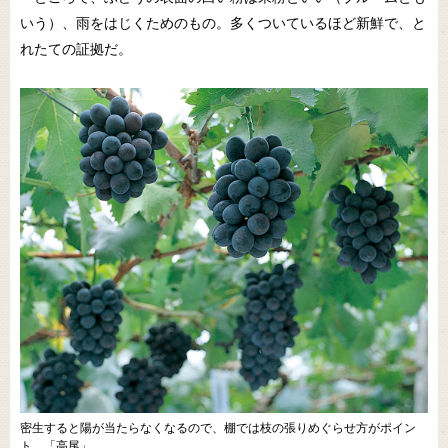
いう）、雨をはじくためのもの。多くついているほど新鮮で、と
れたての証拠だ。
密生すると陽が当たらなくなるので、棚では枝の張りめぐらせ方がポイン
ト。「高尾」