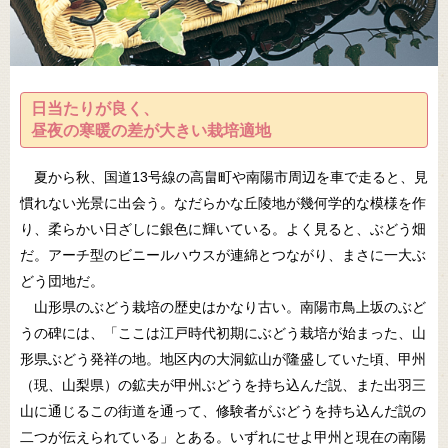
日当たりが良く、
昼夜の寒暖の差が大きい栽培適地
夏から秋、国道13号線の高畠町や南陽市周辺を車で走ると、見
慣れない光景に出会う。なだらかな丘陵地が幾何学的な模様を作
り、柔らかい日ざしに銀色に輝いている。よく見ると、ぶどう畑
だ。アーチ型のビニールハウスが連綿とつながり、まさに一大ぶ
どう団地だ。
山形県のぶどう栽培の歴史はかなり古い。南陽市鳥上坂のぶど
うの碑には、「ここは江戸時代初期にぶどう栽培が始まった、山
形県ぶどう発祥の地。地区内の大洞鉱山が隆盛していた頃、甲州
（現、山梨県）の鉱夫が甲州ぶどうを持ち込んだ説、また出羽三
山に通じるこの街道を通って、修験者がぶどうを持ち込んだ説の
二つが伝えられている」とある。いずれにせよ甲州と現在の南陽