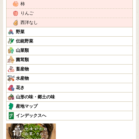
柿
りんご
西洋なし
野菜
伝統野菜
山菜類
菌茸類
畜産物
水産物
花き
山形の味・郷土の味
産地マップ
インデックスへ