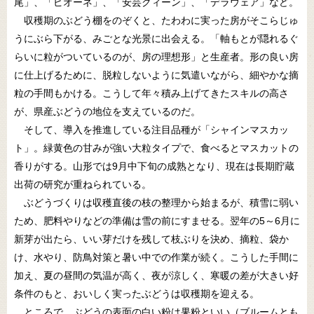
尾」、「ピオーネ」、「安芸クィーン」、「デラウェア」など。
収穫期のぶどう棚をのぞくと、たわわに実った房がそこらじゅ
うにぶら下がる、みごとな光景に出会える。「軸もとが隠れるぐ
らいに粒がついているのが、房の理想形」と生産者。形の良い房
に仕上げるために、脱粒しないように気遣いながら、細やかな摘
粒の手間もかける。こうして年々積み上げてきたスキルの高さ
が、県産ぶどうの地位を支えているのだ。
そして、導入を推進している注目品種が「シャインマスカッ
ト」。緑黄色の甘みが強い大粒タイプで、食べるとマスカットの
香りがする。山形では9月中下旬の成熟となり、現在は長期貯蔵
出荷の研究が重ねられている。
ぶどうづくりは収穫直後の枝の整理から始まるが、積雪に弱い
ため、肥料やりなどの準備は雪の前にすませる。翌年の5～6月に
新芽が出たら、いい芽だけを残して枝ぶりを決め、摘粒、袋か
け、水やり、防鳥対策と暑い中での作業が続く。こうした手間に
加え、夏の昼間の気温が高く、夜が涼しく、寒暖の差が大きい好
条件のもと、おいしく実ったぶどうは収穫期を迎える。
ところで、ぶどうの表面の白い粉は果粉といい（ブルームとも