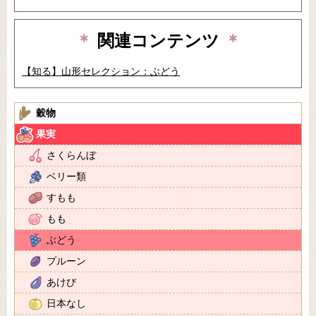
＊
関連コンテンツ
＊
【知る】山形セレクション：ぶどう
穀物
果実
さくらんぼ
ベリー類
すもも
もも
ぶどう
プルーン
あけび
日本なし