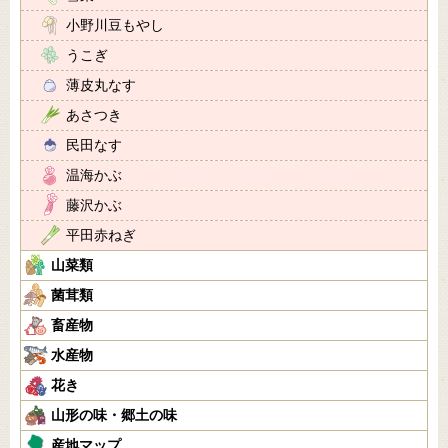
小野川豆もやし
うこぎ
薄皮丸なす
あさつき
民田なす
温海かぶ
藤沢かぶ
平田赤ねぎ
山菜類
菌茸類
畜産物
水産物
花き
山形の味・郷土の味
産地マップ