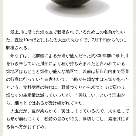
最上川に沿った畑地区で栽培されているためこの名前がつい
た。直径10㎝ほどにもなる大玉の丸なすで、7月下旬から9月に
収穫される。
畑なすは、北前船による舟運が盛んだった約300年前に最上川
を行き来していた川船により種が持ち込まれたと言われている。
畑地区はもともと畑作が盛んな地区で、以前は新庄市内まで野菜
の行商に行っていた農家もいて、当時から畑なすは人気があった
という。食料増産の時代に、野菜づくりから米づくりに変わり、
畑なすの生産量は減っていったが、「美味しい」という理由か
ら、細々とではあるが受け継がれてきた。
大玉だが、皮が柔らかく、実はしまっているので、火を通して
も形が崩れにくく、独特の旨みが特長。厚切りにし、素揚げにす
る食べ方がおすすめ。