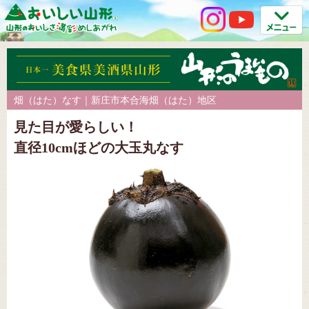
畑（はた）なす｜新庄市本合海畑（はた）地区
見た目が愛らしい！
直径10cmほどの大玉丸なす