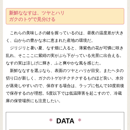
新鮮ななすは、ツヤとハリ
ガクのトゲで見分ける
これらの美味しさの鍵を握っているのは、昼夜の温度差が大き
く、山からの豊かな水に恵まれた産地の環境だ。
ジリジリと暑い夏、なす畑に入ると、薄紫色の花が可憐に咲き
乱れ、そこここに紫紺の実がぶら下がっている光景に出合える。
なすの実は涼しげに輝き、ふと爽やかな風を感じた。
新鮮ななすを選ぶなら、表面のツヤとハリが目安。またヘタの
切り口が新しく、ガクのトゲがチクチクするものほど良い。水分
が蒸発しやすいので、保存する場合は、ラップに包んで10度前後
で保存するのが理想。5度以下では低温障害を起こすので、冷蔵
庫の保管場所にも注意したい。
＊
DATA
＊