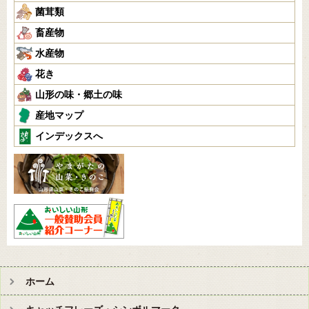
菌茸類
畜産物
水産物
花き
山形の味・郷土の味
産地マップ
インデックスへ
ホーム