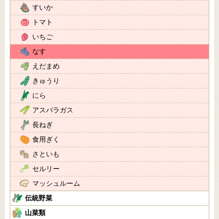
すいか
トマト
いちご
なす
えだまめ
きゅうり
にら
アスパラガス
長ねぎ
食用ぎく
さといも
セルリー
マッシュルーム
伝統野菜
山菜類