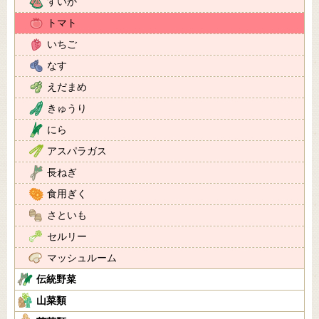
すいか
トマト
いちご
なす
えだまめ
きゅうり
にら
アスパラガス
長ねぎ
食用ぎく
さといも
セルリー
マッシュルーム
伝統野菜
山菜類