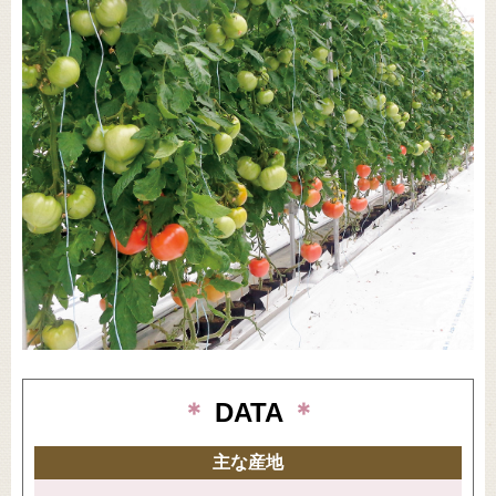
＊
DATA
＊
主な産地