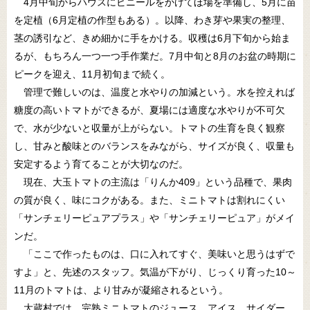
4月中旬からハウスにビニールをかけてほ場を準備し、5月に苗
を定植（6月定植の作型もある）。以降、わき芽や果実の整理、
茎の誘引など、きめ細かに手をかける。収穫は6月下旬から始ま
るが、もちろん一つ一つ手作業だ。7月中旬と8月のお盆の時期に
ピークを迎え、11月初旬まで続く。
管理で難しいのは、温度と水やりの加減という。水を控えれば
糖度の高いトマトができるが、夏場には適度な水やりが不可欠
で、水が少ないと収量が上がらない。トマトの生育を良く観察
し、甘みと酸味とのバランスをみながら、サイズが良く、収量も
安定するよう育てることが大切なのだ。
現在、大玉トマトの主流は「りんか409」という品種で、果肉
の質が良く、味にコクがある。また、ミニトマトは割れにくい
「サンチェリーピュアプラス」や「サンチェリーピュア」がメイ
ンだ。
「ここで作ったものは、口に入れてすぐ、美味いと思うはずで
すよ」と、先述のスタッフ。気温が下がり、じっくり育った10～
11月のトマトは、より甘みが凝縮されるという。
大蔵村では、完熟ミニトマトのジュース、アイス、サイダー、