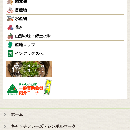
菌茸類
畜産物
水産物
花き
山形の味・郷土の味
産地マップ
インデックスへ
ホーム
キャッチフレーズ・シンボルマーク