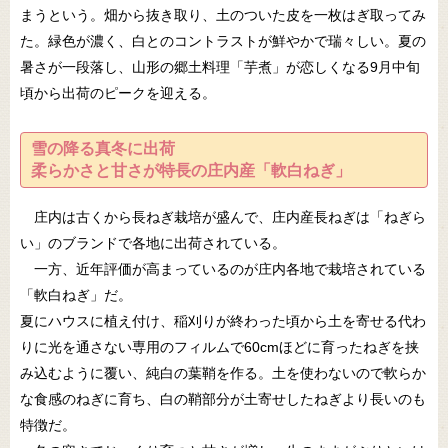
まうという。畑から抜き取り、土のついた皮を一枚はぎ取ってみ
た。緑色が濃く、白とのコントラストが鮮やかで瑞々しい。夏の
暑さが一段落し、山形の郷土料理「芋煮」が恋しくなる9月中旬
頃から出荷のピークを迎える。
雪の降る真冬に出荷
柔らかさと甘さが特長の庄内産「軟白ねぎ」
庄内は古くから長ねぎ栽培が盛んで、庄内産長ねぎは「ねぎら
い」のブランドで各地に出荷されている。
一方、近年評価が高まっているのが庄内各地で栽培されている
「軟白ねぎ」だ。
夏にハウスに植え付け、稲刈りが終わった頃から土を寄せる代わ
りに光を通さない専用のフィルムで60cmほどに育ったねぎを挟
み込むように覆い、純白の葉鞘を作る。土を使わないので軟らか
な食感のねぎに育ち、白の鞘部分が土寄せしたねぎより長いのも
特徴だ。