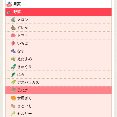
果実
野菜
メロン
すいか
トマト
いちご
なす
えだまめ
きゅうり
にら
アスパラガス
長ねぎ
食用ぎく
さといも
セルリー