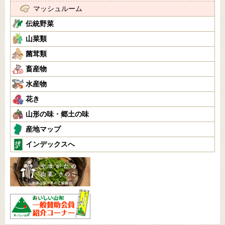
マッシュルーム
伝統野菜
山菜類
菌茸類
畜産物
水産物
花き
山形の味・郷土の味
産地マップ
インデックスへ