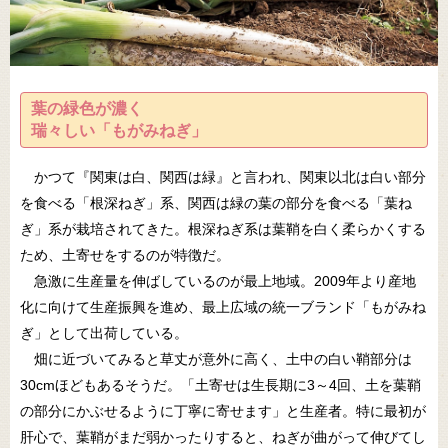
葉の緑色が濃く
瑞々しい「もがみねぎ」
かつて『関東は白、関西は緑』と言われ、関東以北は白い部分
を食べる「根深ねぎ」系、関西は緑の葉の部分を食べる「葉ね
ぎ」系が栽培されてきた。根深ねぎ系は葉鞘を白く柔らかくする
ため、土寄せをするのが特徴だ。
急激に生産量を伸ばしているのが最上地域。2009年より産地
化に向けて生産振興を進め、最上広域の統一ブランド「もがみね
ぎ」として出荷している。
畑に近づいてみると草丈が意外に高く、土中の白い鞘部分は
30cmほどもあるそうだ。「土寄せは生長期に3～4回、土を葉鞘
の部分にかぶせるように丁寧に寄せます」と生産者。特に最初が
肝心で、葉鞘がまだ弱かったりすると、ねぎが曲がって伸びてし