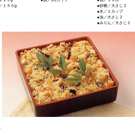
／１５０g
●砂糖／大さじ２
●水／１カップ
●油／大さじ２
●みりん／大さじ２
方