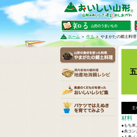
ホーム
＞
作る
＞
やまがたの郷土料理
主
材料
●もち米
●糸コン
●人参／