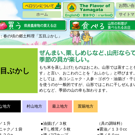
お問い合
ホーム
サイトマ
：春の頃の郷土料理「五目ぶかし」
もち米を蒸し上げたものはおこわ。山形では蒸すこと
五目ぶかし
す」と言い、おこわのことを「おふかし」と呼びます
としては、糸コンニャク・人参・ゴボウ・油揚げ・干
を使うのが一般的ですが、山形ではこれに干しぜんま
めじなど、季節の山の幸も加わります。
な地方
村山地方
最上地方
置賜地方
／１升
●油揚げ／３枚
（具の調味料）
ニャク／１袋
●干し椎茸／５枚
●醤油／１３０cc
１２０g
●酒／1/2カップ
●酒／５０cc