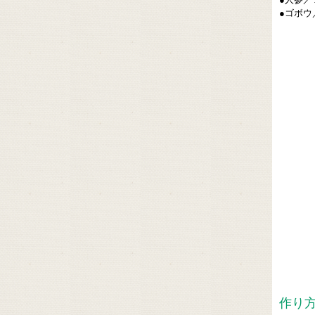
●ゴボウ
作り