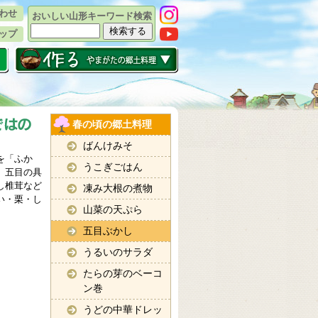
わせ
おいしい山形キーワード検索
ップ
春の頃の郷土料理
ばんけみそ
を「ふか
うこぎごはん
。五目の具
し椎茸など
凍み大根の煮物
い・栗・し
山菜の天ぷら
五目ぶかし
うるいのサラダ
たらの芽のベーコ
ン巻
うどの中華ドレッ