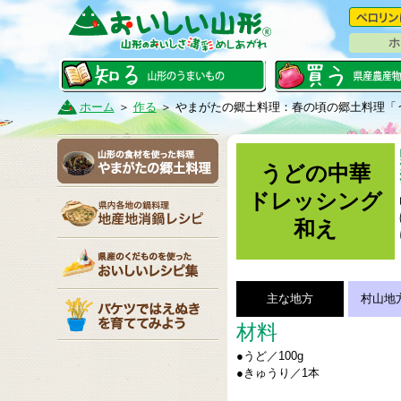
ホ
ホーム
＞
作る
＞
やまがたの郷土料理：春の頃の郷土料理「
うどの中華
ドレッシング
和え
主な地方
村山地
材料
●うど／100g
●きゅうり／1本