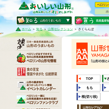
ホ
ホーム
＞
知る
＞
山形セレクション
＞ さくらんぼ
TOP
もも
桜(切り枝)