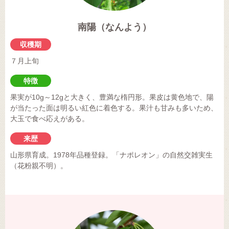
南陽（なんよう）
収穫期
７月上旬
特徴
果実が10g～12gと大きく、豊満な楕円形。果皮は黄色地で、陽
が当たった面は明るい紅色に着色する。果汁も甘みも多いため、
大玉で食べ応えがある。
来歴
山形県育成。1978年品種登録。「ナポレオン」の自然交雑実生
（花粉親不明）。