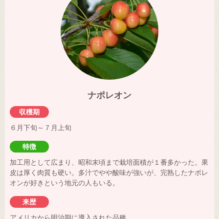
ナポレオン
収穫期
６月下旬～７月上旬
特徴
加工用として広まり、昭和末頃まで栽培面積が１番多かった。果
皮は厚く肉質も硬い。多汁でやや酸味が強いが、完熟したナポレ
オンが好きという地元の人もいる。
来歴
アメリカから明治期に導入された品種