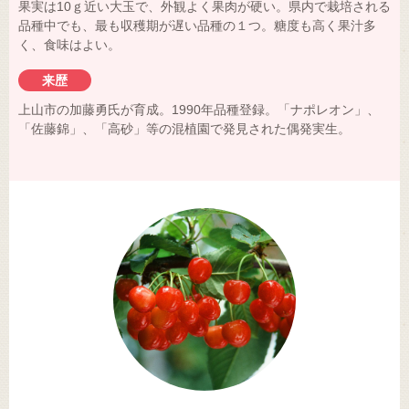
果実は10ｇ近い大玉で、外観よく果肉が硬い。県内で栽培される
品種中でも、最も収穫期が遅い品種の１つ。糖度も高く果汁多
く、食味はよい。
来歴
上山市の加藤勇氏が育成。1990年品種登録。「ナポレオン」、
「佐藤錦」、「高砂」等の混植園で発見された偶発実生。