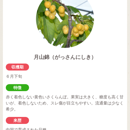
月山錦（がっさんにしき）
収穫期
６月下旬
特徴
赤く着色しない黄色いさくらんぼ。果実は大きく、糖度も高く甘
いが、着色しないため、スレ傷が目立ちやすい。流通量は少なく
希少。
来歴
中国で育成された品種。