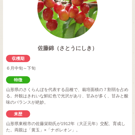
佐藤錦（さとうにしき）
収穫期
６月中旬～下旬
特徴
山形県のさくらんぼを代表する品種で、栽培面積の７割弱を占め
る。外観はきれいな鮮紅色で光沢があり、甘みが多く、甘みと酸
味のバランスが絶妙。
来歴
山形県東根市の佐藤栄助氏が1912年（大正元年）交配、育成し
た。両親は「黄玉」×「ナポレオン」。