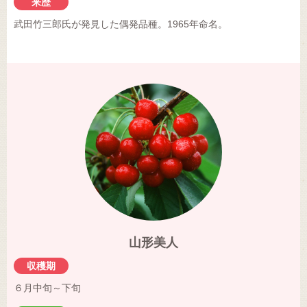
来歴
武田竹三郎氏が発見した偶発品種。1965年命名。
山形美人
収穫期
６月中旬～下旬