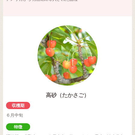
高砂（たかさご）
収穫期
６月中旬
特徴