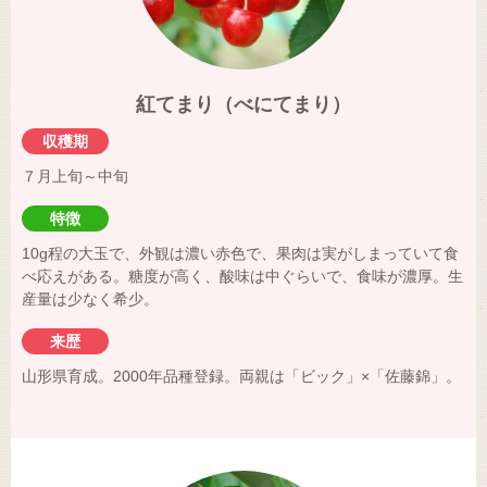
紅てまり（べにてまり）
収穫期
７月上旬～中旬
特徴
10g程の大玉で、外観は濃い赤色で、果肉は実がしまっていて食
べ応えがある。糖度が高く、酸味は中ぐらいで、食味が濃厚。生
産量は少なく希少。
来歴
山形県育成。2000年品種登録。両親は「ビック」×「佐藤錦」。