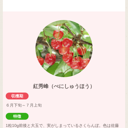
紅秀峰（べにしゅうほう）
収穫期
６月下旬～７月上旬
特徴
1粒10g前後と大玉で、実がしまっているさくらんぼ。色は佐藤