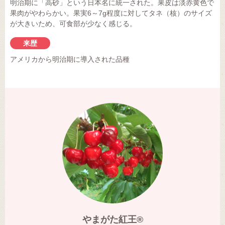
明治期に「高砂」という日本名に統一された。果皮は淡赤黄色で
果肉がやわらかい。果実6～7g程度に対してタネ（核）のサイズ
が大きいため、可食部が少なく感じる。
来歴
アメリカから明治期に導入された品種
やまがた紅王®