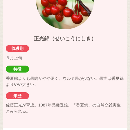
正光錦（せいこうにしき）
収穫期
６月上旬
特徴
香夏錦よりも果肉がやや硬く、ウルミ果が少ない。果実は香夏錦
よりやや大きい。
来歴
佐藤正光が育成。1987年品種登録。「香夏錦」の自然交雑実生
とみられる。