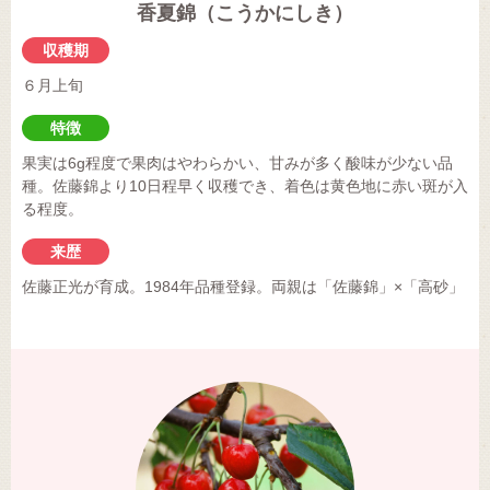
香夏錦（こうかにしき）
収穫期
６月上旬
特徴
果実は6g程度で果肉はやわらかい、甘みが多く酸味が少ない品
種。佐藤錦より10日程早く収穫でき、着色は黄色地に赤い斑が入
る程度。
来歴
佐藤正光が育成。1984年品種登録。両親は「佐藤錦」×「高砂」