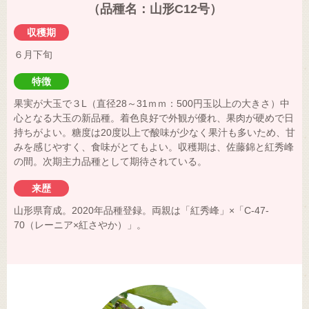
（品種名：山形C12号）
収穫期
６月下旬
特徴
果実が大玉で３L（直径28～31ｍｍ：500円玉以上の大きさ）中
心となる大玉の新品種。着色良好で外観が優れ、果肉が硬めで日
持ちがよい。糖度は20度以上で酸味が少なく果汁も多いため、甘
みを感じやすく、食味がとてもよい。収穫期は、佐藤錦と紅秀峰
の間。次期主力品種として期待されている。
来歴
山形県育成。2020年品種登録。両親は「紅秀峰」×「C-47-
70（レーニア×紅さやか）」。