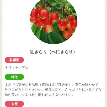
紅きらり（べにきらり）
収穫期
６月上中～下旬
特徴
１本でも実がなる品種（普通は２品種必要）。着色が鮮やかで、
見た目がきらりときれい。糖度は高く、さっぱりとした甘さで食
味が良い。タネ（核）離れがよく食べやすい。
来歴