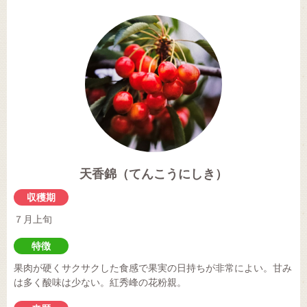
天香錦（てんこうにしき）
収穫期
７月上旬
特徴
果肉が硬くサクサクした食感で果実の日持ちが非常によい。甘み
は多く酸味は少ない。紅秀峰の花粉親。