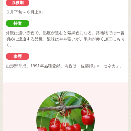
収穫期
５月下旬～６月上旬
特徴
外観は濃い赤色で、熟度が進むと紫黒色になる。路地物では一番
初めに流通する品種。酸味はやや強いが、果肉が赤く加工にも向
く。
来歴
山形県育成。1991年品種登録。両親は「佐藤錦」×「セネカ」。