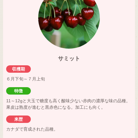
サミット
収穫期
６月下旬～７月上旬
特徴
11～12gと大玉で糖度も高く酸味少ない赤肉の濃厚な味の品種。
果皮は熟度が進むと黒赤色になる。加工にも向く。
来歴
カナダで育成された品種。