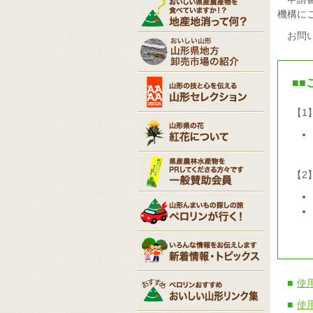
機構に
お問い
■■
【1
【2
使
使