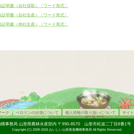
地証明書（自社採取）〔ワード形式〕
地証明書（自社生産）〔ワード形式〕
地証明書（他社生産）〔ワード形式〕
マーク
ペロリンの出張について
個人情報の取り扱いについて
サイト
務局 山形県農林水産部内 〒990-8570 山形市松波二丁目8番1号 TEL.
Copyright (C) 2008-
2026 おいしい山形推進機構事務局 All Rights Reserved.