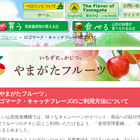
お問い合
ホーム
サイトマ
たフルーツ
＞ ロゴマーク・キャッチフレーズについて
やまがたフルーツ」
ゴマーク・キャッチフレーズのご利用方法について
い山形推進機構では、様々なキャンペーンやイベント、商品への貼付
産フルーツのＰＲに広くご利用いただけるよう、「使用管理要綱」、「
をまとめました。
等は本サイトよりダウンロードし必要事項をご記入いただき、おいし