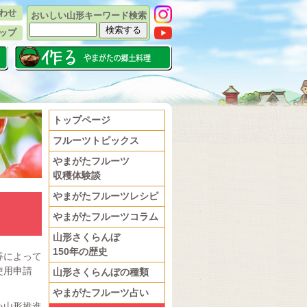
わせ
おいしい山形キーワード検索
ップ
トップページ
フルーツトピックス
やまがたフルーツ
収穫体験談
やまがたフルーツレシピ
やまがたフルーツコラム
山形さくらんぼ
150年の歴史
等によって
使用申請
山形さくらんぼの種類
やまがたフルーツ占い
い山形推進