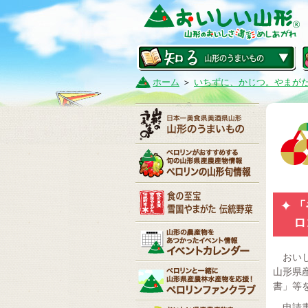
ホーム
＞
いちずに、かじつ。やまが
「
ロ
おいし
山形県
書」等
申請書