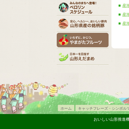
産
産
産
ホーム
キャッチフレーズ・シンボル
おいしい山形推進機構事