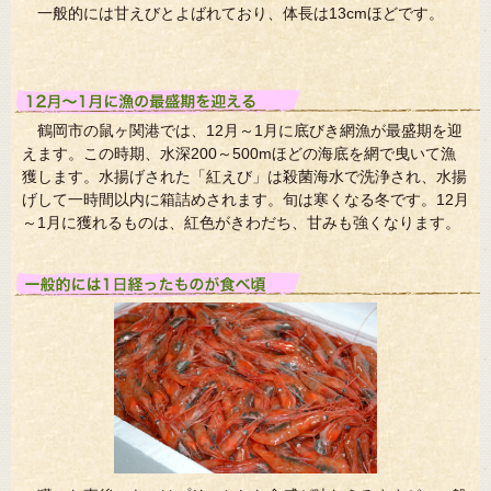
一般的には甘えびとよばれており、体長は13cmほどです。
鶴岡市の鼠ヶ関港では、12月～1月に底びき網漁が最盛期を迎
えます。この時期、水深200～500mほどの海底を網で曳いて漁
獲します。水揚げされた「紅えび」は殺菌海水で洗浄され、水揚
げして一時間以内に箱詰めされます。旬は寒くなる冬です。12月
～1月に獲れるものは、紅色がきわだち、甘みも強くなります。