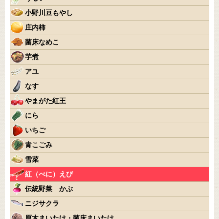
小野川豆もやし
庄内柿
菌床なめこ
芋煮
アユ
なす
やまがた紅王
にら
いちご
青こごみ
雪菜
紅（べに）えび
伝統野菜 かぶ
ニジサクラ
原木まいたけ・菌床まいたけ