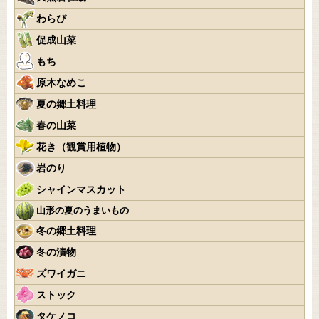
わらび
促成山菜
もち
原木なめこ
夏の郷土料理
春の山菜
花き（観賞用植物）
岩のり
シャインマスカット
山形の夏のうまいもの
冬の郷土料理
冬の漬物
ズワイガニ
ストック
タケノコ