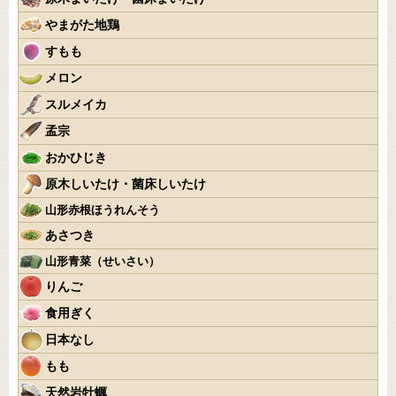
やまがた地鶏
すもも
メロン
スルメイカ
孟宗
おかひじき
原木しいたけ・菌床しいたけ
山形赤根ほうれんそう
あさつき
山形青菜（せいさい）
りんご
食用ぎく
日本なし
もも
天然岩牡蠣