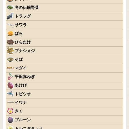
冬の伝統野菜
トラフグ
サワラ
ばら
ひらたけ
ブナシメジ
そば
マダイ
平田赤ねぎ
あけび
トビウオ
イワナ
きく
プルーン
トルコぎきょう