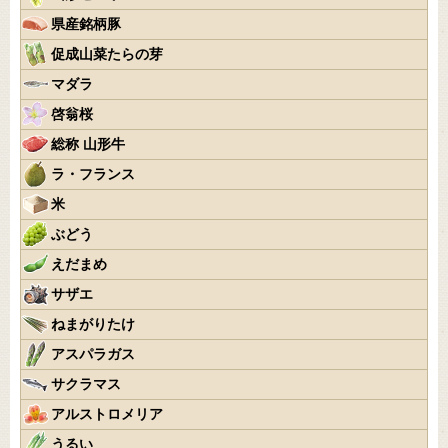
県産銘柄豚
促成山菜たらの芽
マダラ
啓翁桜
総称 山形牛
ラ・フランス
米
ぶどう
えだまめ
サザエ
ねまがりたけ
アスパラガス
サクラマス
アルストロメリア
うるい