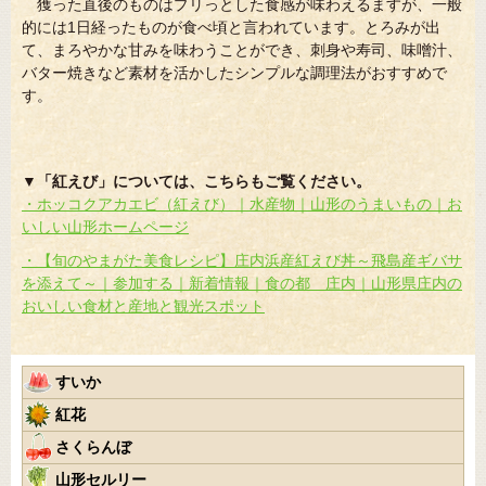
獲った直後のものはプリっとした食感が味わえるますが、一般
的には1日経ったものが食べ頃と言われています。とろみが出
て、まろやかな甘みを味わうことができ、刺身や寿司、味噌汁、
バター焼きなど素材を活かしたシンプルな調理法がおすすめで
す。
▼「紅えび」については、こちらもご覧ください。
・ホッコクアカエビ（紅えび）｜水産物｜山形のうまいもの｜お
いしい山形ホームページ
・【旬のやまがた美食レシピ】庄内浜産紅えび丼～飛島産ギバサ
を添えて～｜参加する｜新着情報｜食の都 庄内｜山形県庄内の
おいしい食材と産地と観光スポット
すいか
紅花
さくらんぼ
山形セルリー