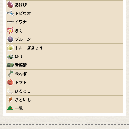
あけび
トビウオ
イワナ
きく
プルーン
トルコぎきょう
ゆり
青菜漬
長ねぎ
トマト
ひろっこ
さといも
一覧