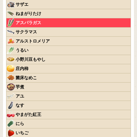
サザエ
ねまがりたけ
アスパラガス
サクラマス
アルストロメリア
うるい
小野川豆もやし
庄内柿
菌床なめこ
芋煮
アユ
なす
やまがた紅王
にら
いちご