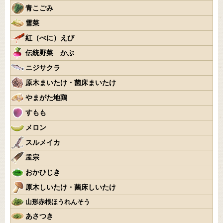
青こごみ
雪菜
紅（べに）えび
伝統野菜 かぶ
ニジサクラ
原木まいたけ・菌床まいたけ
やまがた地鶏
すもも
メロン
スルメイカ
孟宗
おかひじき
原木しいたけ・菌床しいたけ
山形赤根ほうれんそう
あさつき