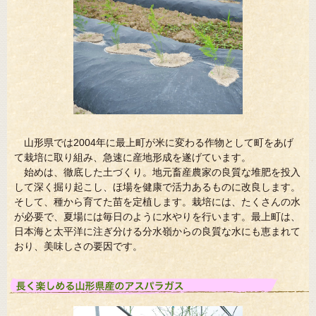
山形県では2004年に最上町が米に変わる作物として町をあげ
て栽培に取り組み、急速に産地形成を遂げています。
始めは、徹底した土づくり。地元畜産農家の良質な堆肥を投入
して深く掘り起こし、ほ場を健康で活力あるものに改良します。
そして、種から育てた苗を定植します。栽培には、たくさんの水
が必要で、夏場には毎日のように水やりを行います。最上町は、
日本海と太平洋に注ぎ分ける分水嶺からの良質な水にも恵まれて
おり、美味しさの要因です。