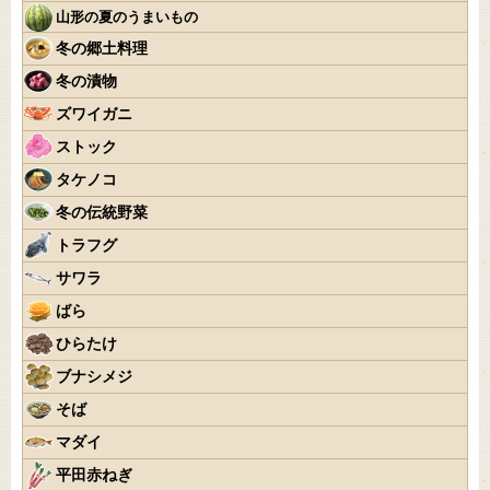
山形の夏のうまいもの
冬の郷土料理
冬の漬物
ズワイガニ
ストック
タケノコ
冬の伝統野菜
トラフグ
サワラ
ばら
ひらたけ
ブナシメジ
そば
マダイ
平田赤ねぎ