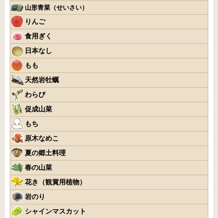
山形青菜（せいさい）
りんご
食用ぎく
日本なし
もも
天然岩牡蠣
わらび
促成山菜
もち
原木なめこ
夏の郷土料理
春の山菜
花き（観賞用植物）
岩のり
シャインマスカット