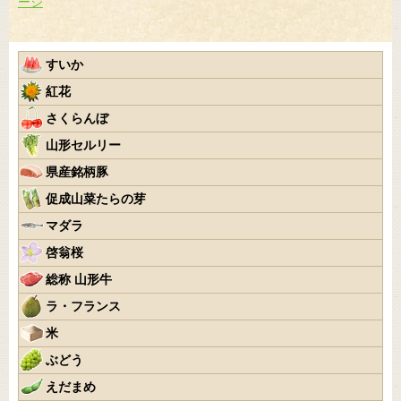
ージ
すいか
紅花
さくらんぼ
山形セルリー
県産銘柄豚
促成山菜たらの芽
マダラ
啓翁桜
総称 山形牛
ラ・フランス
米
ぶどう
えだまめ