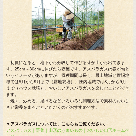
初夏になると、地下から分岐して伸びる芽が土から出てきま
す。25cm～30cmに伸びたら収穫です。アスパラガスは春が旬と
いうイメージがありますが、収穫期間は長く、最上地域と置賜地
域では5月から9月まで（露地栽培）、庄内地域では3月から9月
まで（ハウス栽培）、おいしいアスパラガスを楽しむことができ
ます。
焼く、炒める、揚げるなどいろいろな調理方法で素材のおいし
さと栄養をまるごといただくのがおすすめです。
▼アスパラガスについては、こちらもご覧ください。
アスパラガス｜野菜｜山形のうまいもの｜おいしい山形ホームペ