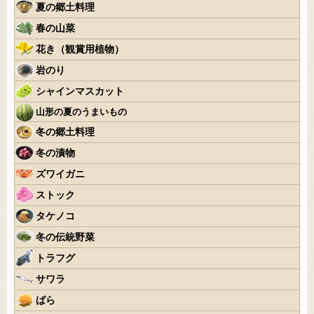
夏の郷土料理
春の山菜
花き（観賞用植物）
岩のり
シャインマスカット
山形の夏のうまいもの
冬の郷土料理
冬の漬物
ズワイガニ
ストック
タケノコ
冬の伝統野菜
トラフグ
サワラ
ばら