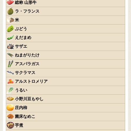
総称 山形牛
ラ・フランス
米
ぶどう
えだまめ
サザエ
ねまがりたけ
アスパラガス
サクラマス
アルストロメリア
うるい
小野川豆もやし
庄内柿
菌床なめこ
芋煮