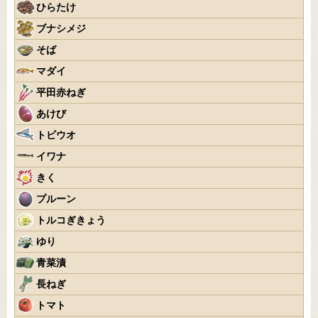
ひらたけ
ブナシメジ
そば
マダイ
平田赤ねぎ
あけび
トビウオ
イワナ
きく
プルーン
トルコぎきょう
ゆり
青菜漬
長ねぎ
トマト