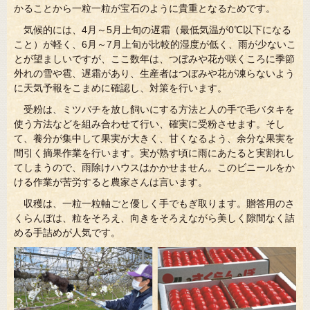
かることから一粒一粒が宝石のように貴重となるためです。
気候的には、4月～5月上旬の遅霜（最低気温が0℃以下になる
こと）が軽く、6月～7月上旬が比較的湿度が低く、雨が少ないこ
とが望ましいですが、ここ数年は、つぼみや花が咲くころに季節
外れの雪や雹、遅霜があり、生産者はつぼみや花が凍らないよう
に天気予報をこまめに確認し、対策を行います。
受粉は、ミツバチを放し飼いにする方法と人の手で毛バタキを
使う方法などを組み合わせて行い、確実に受粉させます。そし
て、養分が集中して果実が大きく、甘くなるよう、余分な果実を
間引く摘果作業を行います。実が熟す頃に雨にあたると実割れし
てしまうので、雨除けハウスはかかせません。このビニールをか
ける作業が苦労すると農家さんは言います。
収穫は、一粒一粒軸ごと優しく手でもぎ取ります。贈答用のさ
くらんぼは、粒をそろえ、向きをそろえながら美しく隙間なく詰
める手詰めが人気です。