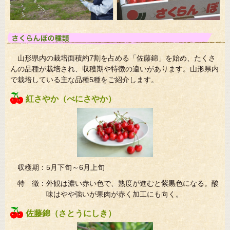
山形県内の栽培面積約7割を占める「佐藤錦」を始め、たくさ
んの品種が栽培され、収穫期や特徴の違いがあります。山形県内
で栽培している主な品種5種をご紹介します。
紅さやか（べにさやか）
収穫期：5月下旬～6月上旬
特 徴：外観は濃い赤い色で、熟度が進むと紫黒色になる。酸
味はやや強いが果肉が赤く加工にも向く。
佐藤錦（さとうにしき）