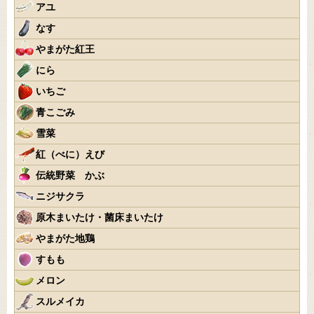
アユ
なす
やまがた紅王
にら
いちご
青こごみ
雪菜
紅（べに）えび
伝統野菜 かぶ
ニジサクラ
原木まいたけ・菌床まいたけ
やまがた地鶏
すもも
メロン
スルメイカ