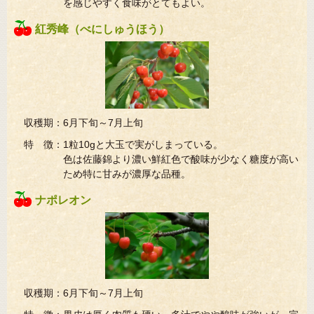
を感じやすく食味がとてもよい。
紅秀峰（べにしゅうほう）
収穫期：6月下旬～7月上旬
特 徴：1粒10gと大玉で実がしまっている。
色は佐藤錦より濃い鮮紅色で酸味が少なく糖度が高い
ため特に甘みが濃厚な品種。
ナポレオン
収穫期：6月下旬～7月上旬