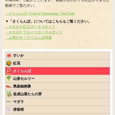
Channel」で紹介しています。 農家さんのさくらんぼ作りをぜひ
動画でご覧ださい。
・さくらんぼ -Fruit of Yamagata- YouTube
▼「さくらんぼ」についてはこちらもご覧ください。
・やまがた紅王ポータルサイト
・やまがたフルーツポータルサイト
・山形の今！さくらんぼ情報
すいか
紅花
さくらんぼ
山形セルリー
県産銘柄豚
促成山菜たらの芽
マダラ
啓翁桜