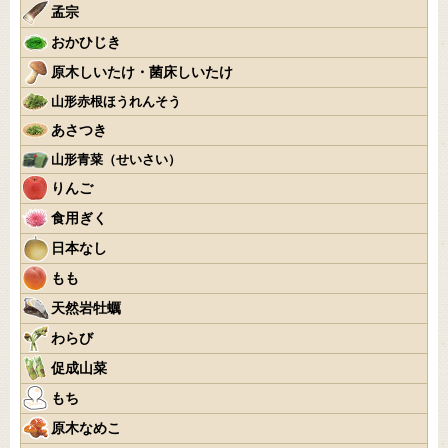
孟宗
おかひじき
原木しいたけ・菌床しいたけ
山形赤根ほうれんそう
あさつき
山形青菜（せいさい）
りんご
食用ぎく
日本なし
もも
天然岩牡蠣
わらび
促成山菜
もち
原木なめこ