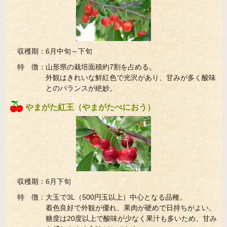
収穫期：6月中旬～下旬
特 徴：山形県の栽培面積約7割を占める。
外観はきれいな鮮紅色で光沢があり、甘みが多く酸味
とのバランスが絶妙。
やまがた紅王（やまがたべにおう）
収穫期：6月下旬
特 徴：大玉で3L（500円玉以上）中心となる品種。
着色良好で外観が優れ、果肉が硬めで日持ちがよい。
糖度は20度以上で酸味が少なく果汁も多いため、甘み