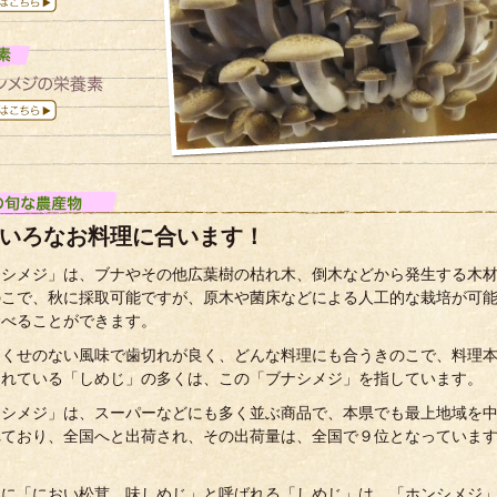
いろなお料理に合います！
ナシメジ」は、ブナやその他広葉樹の枯れ木、倒木などから発生する木
のこで、秋に採取可能ですが、原木や菌床などによる人工的な栽培が可
食べることができます。
、くせのない風味で歯切れが良く、どんな料理にも合うきのこで、料理
されている「しめじ」の多くは、この「ブナシメジ」を指しています。
ナシメジ」は、スーパーなどにも多く並ぶ商品で、本県でも最上地域を
れており、全国へと出荷され、その出荷量は、全国で９位となっていま
）
みに「におい松茸、味しめじ」と呼ばれる「しめじ」は、「ホンシメジ