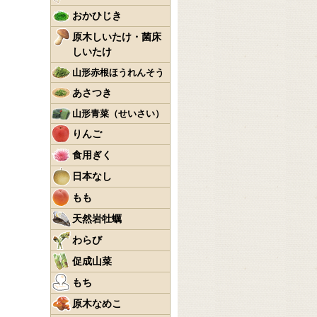
おかひじき
原木しいたけ・菌床
しいたけ
山形赤根ほうれんそう
あさつき
山形青菜（せいさい）
りんご
食用ぎく
日本なし
もも
天然岩牡蠣
わらび
促成山菜
もち
原木なめこ