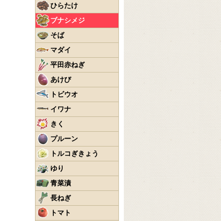
ひらたけ
ブナシメジ
そば
マダイ
平田赤ねぎ
あけび
トビウオ
イワナ
きく
プルーン
トルコぎきょう
ゆり
青菜漬
長ねぎ
トマト