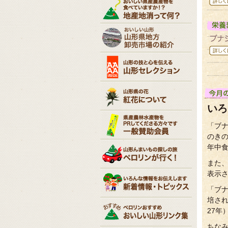
いろ
「ブ
のき
年中
また
表示
「ブ
培さ
27年
ちな