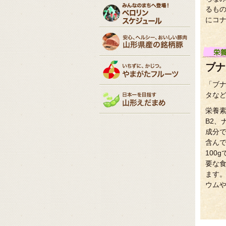
るも
にコ
ブナ
「ブ
タな
栄養素
B2、
成分
含ん
100
要な食
ます
ウム