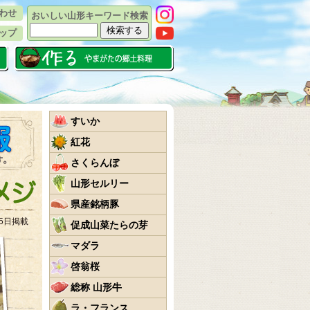
わせ
おいしい山形キーワード検索
ップ
すいか
紅花
さくらんぼ
山形セルリー
県産銘柄豚
25日掲載
促成山菜たらの芽
マダラ
啓翁桜
総称 山形牛
ラ・フランス