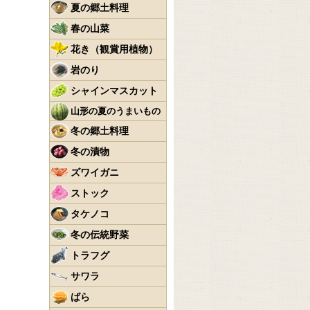
夏の郷土料理
春の山菜
花き（観賞用植物）
岩のり
シャインマスカット
山形の夏のうまいもの
冬の郷土料理
冬の漬物
ズワイガニ
ストック
タケノコ
冬の伝統野菜
トラフグ
サワラ
ばら