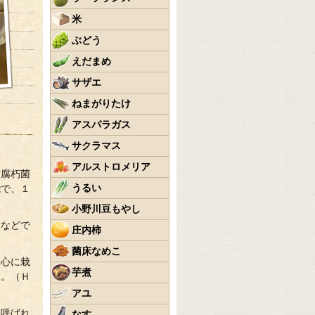
米
ぶどう
えだまめ
サザエ
ねまがりたけ
アスパラガス
サクラマス
アルストロメリア
材腐朽菌
うるい
能で、１
小野川豆もやし
本などで
庄内柿
菌床なめこ
中心に栽
芋煮
す。（Ｈ
アユ
」呼ばれ
なす