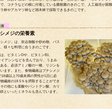
ので、コナラなどの根に付着している菌根菌のきのこで、人工栽培が困
ナラ林やアカマツ林など雑木林で採取できるきのこです。
シメジの栄養素
ナシメジ」は、炊込御飯や炒め物、パス
ど、様々な料理に合うきのこです。
は、ビタミンDや、ビタミンB1、
ナイアシンなどを含んでおり、うまみ
である、必須アミノ酸の一種、リジンを
でいます。また、食物繊維はブナシメジ
gで18歳以上70歳未満の男性が1日に必
物繊維の18.5％を摂取することができ
。その他にも葉酸やパントテン酸、カリ
や鉄といったミネラルも含んでいます。