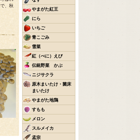
難で、秋
やまがた紅王
にら
いちご
青こごみ
雪菜
紅（べに）えび
伝統野菜 かぶ
ニジサクラ
原木まいたけ・菌床
まいたけ
やまがた地鶏
すもも
メロン
スルメイカ
孟宗