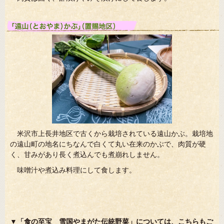
米沢市上長井地区で古くから栽培されている遠山かぶ。栽培地
の遠山町の地名にちなんで白くて丸い在来のかぶで、肉質が硬
く、甘みがあり長く煮込んでも煮崩れしません。
味噌汁や煮込み料理にして食します。
▼「食の至宝 雪国やまがた伝統野菜」については、こちらもご