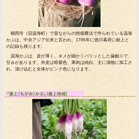
鶴岡市（旧温海町）で昔ながらの焼畑農法で作られている温海
かぶは、中央アジア伝来と言われ、1785年に徳川幕府に献上と
の記録も残ります。
温海かぶは、皮が薄く、キメが細かくパリッとした歯触りで、
甘みがあります。外皮は暗紫色、果肉は純白。主に漬物に加工さ
れ、漬け込むと全体がピンク色になります。