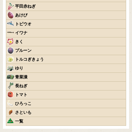
平田赤ねぎ
あけび
トビウオ
イワナ
きく
プルーン
トルコぎきょう
ゆり
青菜漬
長ねぎ
トマト
ひろっこ
さといも
一覧