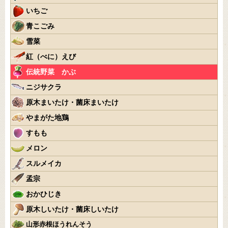
いちご
青こごみ
雪菜
紅（べに）えび
伝統野菜 かぶ
ニジサクラ
原木まいたけ・菌床まいたけ
やまがた地鶏
すもも
メロン
スルメイカ
孟宗
おかひじき
原木しいたけ・菌床しいたけ
山形赤根ほうれんそう