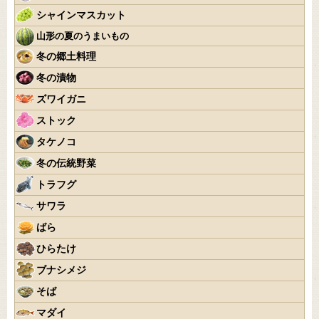
シャインマスカット
山形の夏のうまいもの
冬の郷土料理
冬の漬物
ズワイガニ
ストック
タケノコ
冬の伝統野菜
トラフグ
サワラ
ばら
ひらたけ
ブナシメジ
そば
マダイ