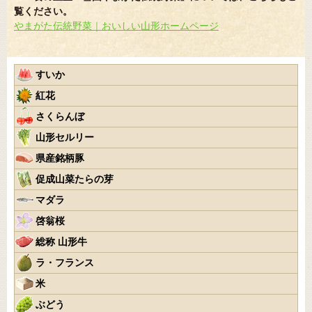
覧ください。
やまがた伝統野菜｜おいしい山形ホームページ
すいか
紅花
さくらんぼ
山形セルリー
県産銘柄豚
促成山菜たらの芽
マダラ
啓翁桜
総称 山形牛
ラ・フランス
米
ぶどう