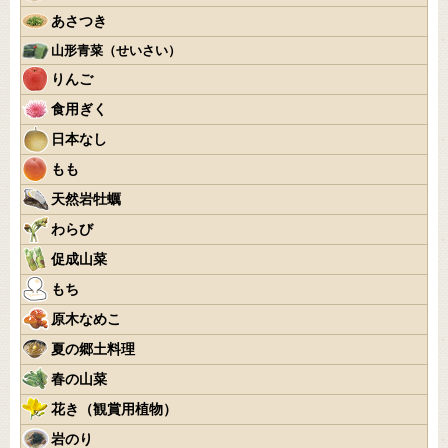
あさつき
山形青菜（せいさい）
りんご
食用ぎく
日本なし
もも
天然岩牡蠣
わらび
促成山菜
もち
原木なめこ
夏の郷土料理
春の山菜
花き（観賞用植物）
岩のり