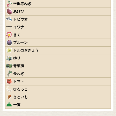
平田赤ねぎ
あけび
トビウオ
イワナ
きく
プルーン
トルコぎきょう
ゆり
青菜漬
長ねぎ
トマト
ひろっこ
さといも
一覧