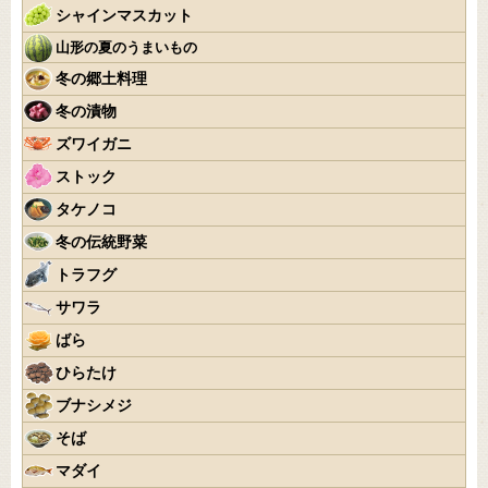
シャインマスカット
山形の夏のうまいもの
冬の郷土料理
冬の漬物
ズワイガニ
ストック
タケノコ
冬の伝統野菜
トラフグ
サワラ
ばら
ひらたけ
ブナシメジ
そば
マダイ