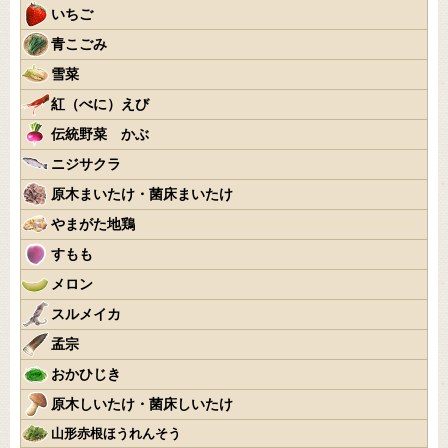
いちご
青こごみ
雪菜
紅（べに）えび
伝統野菜 かぶ
ニジサクラ
原木まいたけ・菌床まいたけ
やまがた地鶏
すもも
メロン
スルメイカ
孟宗
おかひじき
原木しいたけ・菌床しいたけ
山形赤根ほうれんそう