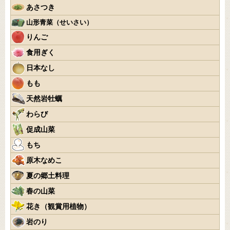
あさつき
山形青菜（せいさい）
りんご
食用ぎく
日本なし
もも
天然岩牡蠣
わらび
促成山菜
もち
原木なめこ
夏の郷土料理
春の山菜
花き（観賞用植物）
岩のり