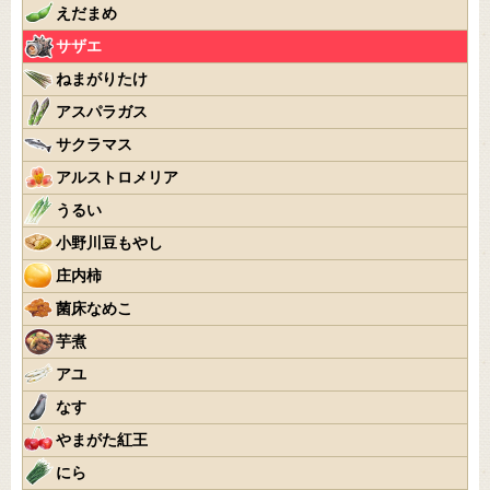
えだまめ
サザエ
ねまがりたけ
アスパラガス
サクラマス
アルストロメリア
うるい
小野川豆もやし
庄内柿
菌床なめこ
芋煮
アユ
なす
やまがた紅王
にら