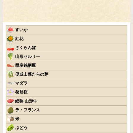
すいか
紅花
さくらんぼ
山形セルリー
県産銘柄豚
促成山菜たらの芽
マダラ
啓翁桜
総称 山形牛
ラ・フランス
米
ぶどう